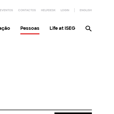
EVENTOS
CONTACTOS
HELPDESK
LOGIN
ENGLISH
gação
Pessoas
Life at ISEG