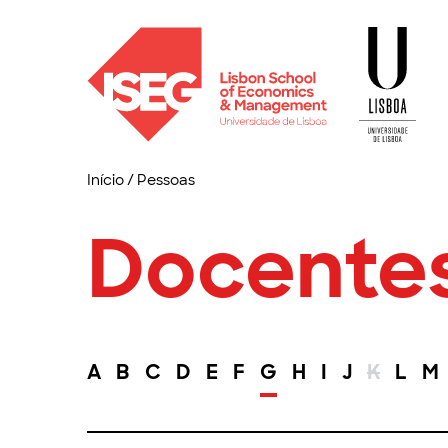
Início
/
Pessoas
Docente
A
B
C
D
E
F
G
H
I
J
K
L
M