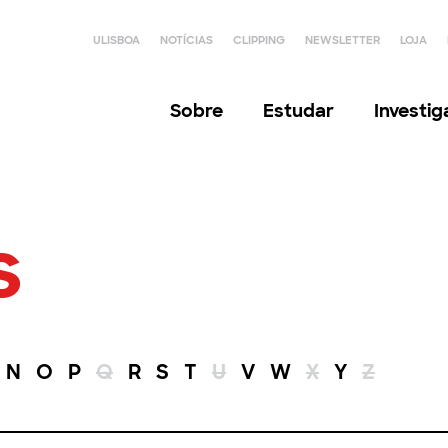
ULISBOA
NOTÍCIAS
CLIPPING
NEWSLETTER
LOJA
Sobre
Estudar
Investi
s
N
O
P
Q
R
S
T
U
V
W
X
Y
Z