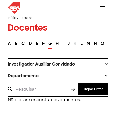
Início
/
Pessoas
Docentes
A
B
C
D
E
F
G
H
I
J
K
L
M
N
O
P
Investigador Auxiliar Convidado
Departamento
Limpar Filtros
Não foram encontrados docentes.