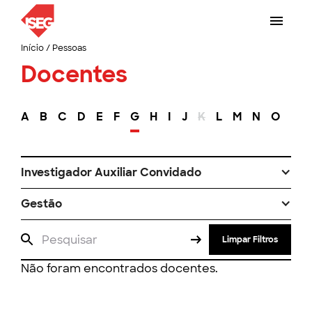
Início
/
Pessoas
Docentes
A
B
C
D
E
F
G
H
I
J
K
L
M
N
O
P
Investigador Auxiliar Convidado
Gestão
Limpar Filtros
Não foram encontrados docentes.