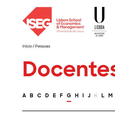
Início
/
Pessoas
Docente
A
B
C
D
E
F
G
H
I
J
K
L
M