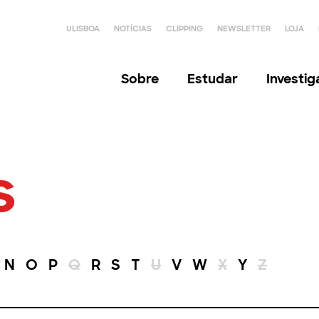
ULISBOA
NOTÍCIAS
CLIPPING
NEWSLETTER
LOJA
Sobre
Estudar
Investi
s
N
O
P
Q
R
S
T
U
V
W
X
Y
Z