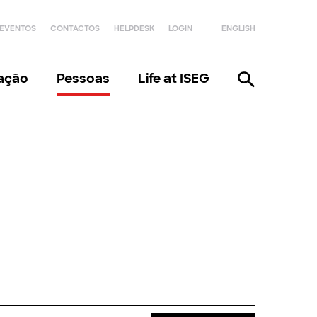
EVENTOS
CONTACTOS
HELPDESK
LOGIN
ENGLISH
gação
Pessoas
Life at ISEG