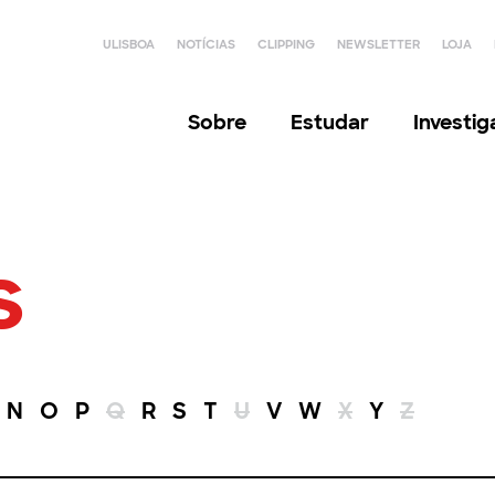
ULISBOA
NOTÍCIAS
CLIPPING
NEWSLETTER
LOJA
Sobre
Estudar
Investi
s
N
O
P
Q
R
S
T
U
V
W
X
Y
Z