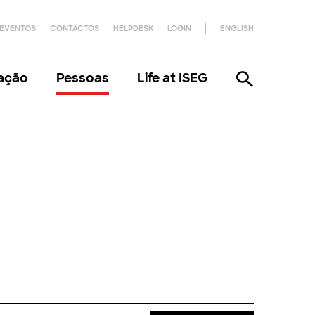
EVENTOS
CONTACTOS
HELPDESK
LOGIN
ENGLISH
gação
Pessoas
Life at ISEG