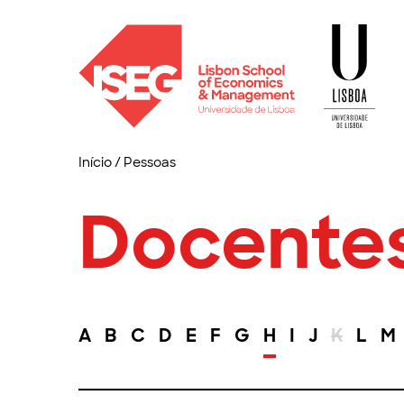
Início
/
Pessoas
Docente
A
B
C
D
E
F
G
H
I
J
K
L
M