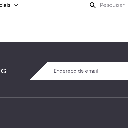
ciais
EG