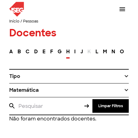
Início
/
Pessoas
Docentes
A
B
C
D
E
F
G
H
I
J
K
L
M
N
O
P
Tipo
Matemática
Limpar Filtros
Não foram encontrados docentes.