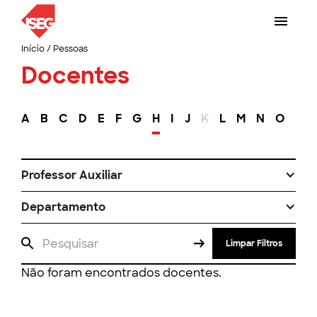
Início
/
Pessoas
Docentes
A
B
C
D
E
F
G
H
I
J
K
L
M
N
O
P
Professor Auxiliar
Departamento
Limpar Filtros
Não foram encontrados docentes.