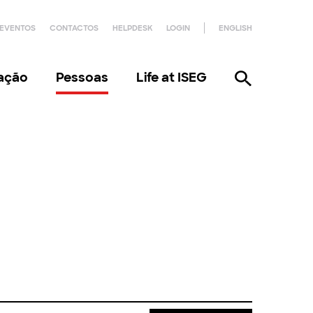
EVENTOS
CONTACTOS
HELPDESK
LOGIN
ENGLISH
gação
Pessoas
Life at ISEG