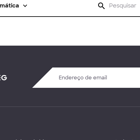
mática
EG