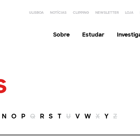
ULISBOA
NOTÍCIAS
CLIPPING
NEWSLETTER
LOJA
Sobre
Estudar
Investi
s
N
O
P
Q
R
S
T
U
V
W
X
Y
Z