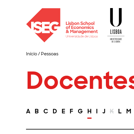
Início
/
Pessoas
Docente
A
B
C
D
E
F
G
H
I
J
K
L
M