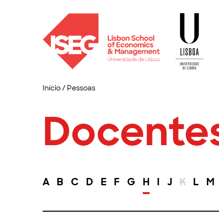
Início
/
Pessoas
Docente
A
B
C
D
E
F
G
H
I
J
K
L
M