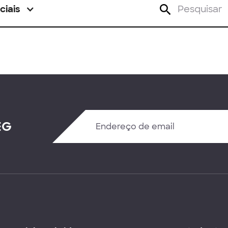
ciais
EG