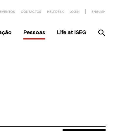
EVENTOS
CONTACTOS
HELPDESK
LOGIN
ENGLISH
gação
Pessoas
Life at ISEG