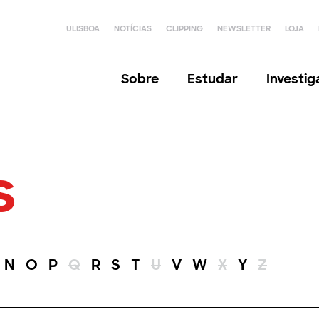
ULISBOA
NOTÍCIAS
CLIPPING
NEWSLETTER
LOJA
Sobre
Estudar
Investi
s
N
O
P
Q
R
S
T
U
V
W
X
Y
Z