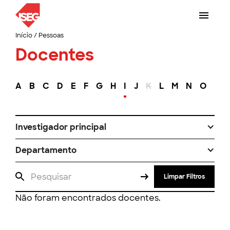
Início
/
Pessoas
Docentes
A
B
C
D
E
F
G
H
I
J
K
L
M
N
O
P
Investigador principal
Departamento
Limpar Filtros
Não foram encontrados docentes.