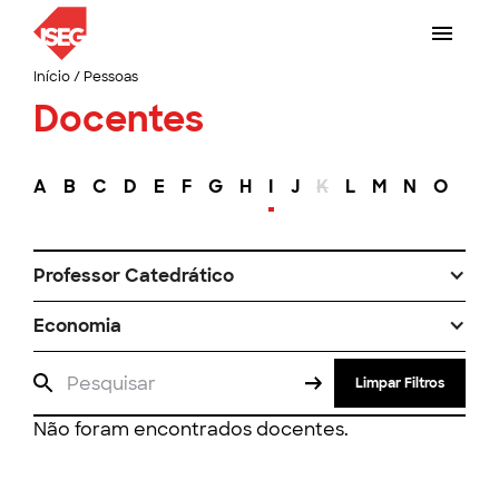
Início
/
Pessoas
Docentes
A
B
C
D
E
F
G
H
I
J
K
L
M
N
O
P
Professor Catedrático
Economia
Limpar Filtros
Não foram encontrados docentes.