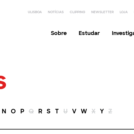
ULISBOA
NOTÍCIAS
CLIPPING
NEWSLETTER
LOJA
Sobre
Estudar
Investi
s
N
O
P
Q
R
S
T
U
V
W
X
Y
Z