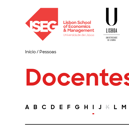
Início
/
Pessoas
Docente
A
B
C
D
E
F
G
H
I
J
K
L
M