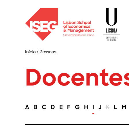
Início
/
Pessoas
Docente
A
B
C
D
E
F
G
H
I
J
K
L
M