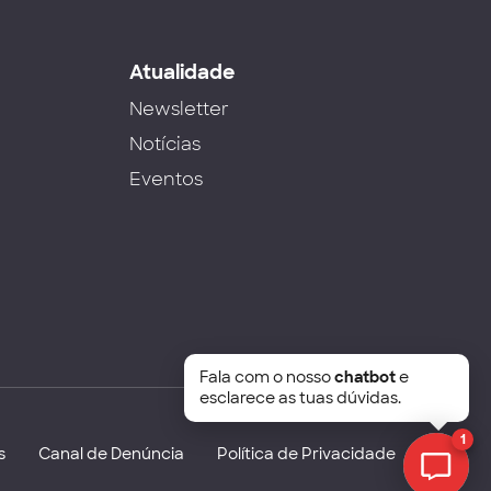
s
Atualidade
Newsletter
Notícias
Eventos
Fala com o nosso
chatbot
e
esclarece as tuas dúvidas.
1
s
Canal de Denúncia
Política de Privacidade
Chat