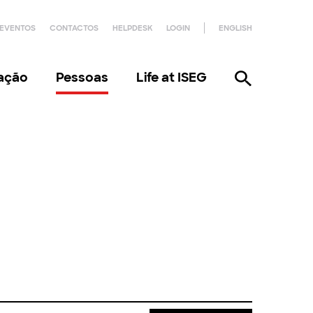
EVENTOS
CONTACTOS
HELPDESK
LOGIN
ENGLISH
gação
Pessoas
Life at ISEG