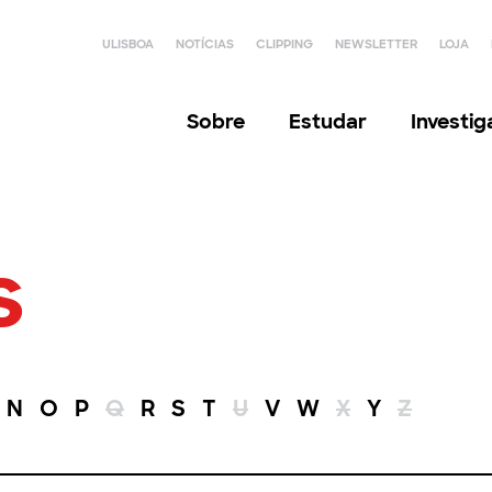
ULISBOA
NOTÍCIAS
CLIPPING
NEWSLETTER
LOJA
Sobre
Estudar
Investi
s
N
O
P
Q
R
S
T
U
V
W
X
Y
Z