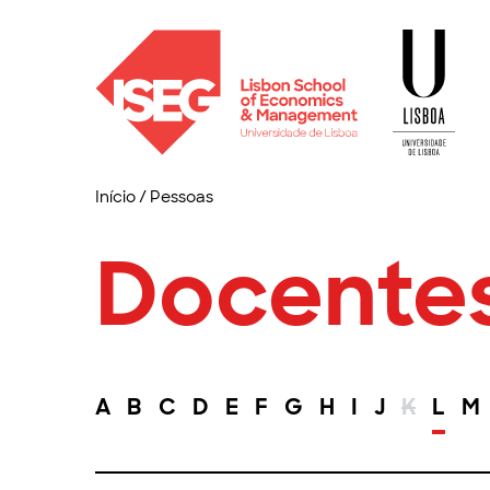
Início
/
Pessoas
Docente
A
B
C
D
E
F
G
H
I
J
K
L
M