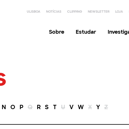
ULISBOA
NOTÍCIAS
CLIPPING
NEWSLETTER
LOJA
Sobre
Estudar
Investi
s
N
O
P
Q
R
S
T
U
V
W
X
Y
Z