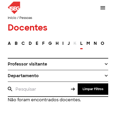
Início
/
Pessoas
Docentes
A
B
C
D
E
F
G
H
I
J
K
L
M
N
O
P
Professor visitante
Departamento
Limpar Filtros
Não foram encontrados docentes.