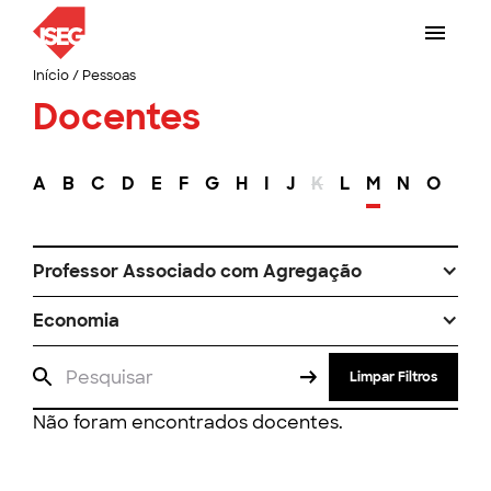
Início
/
Pessoas
Docentes
A
B
C
D
E
F
G
H
I
J
K
L
M
N
O
P
Professor Associado com Agregação
Economia
Limpar Filtros
Não foram encontrados docentes.