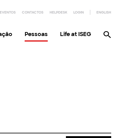
EVENTOS
CONTACTOS
HELPDESK
LOGIN
ENGLISH
gação
Pessoas
Life at ISEG