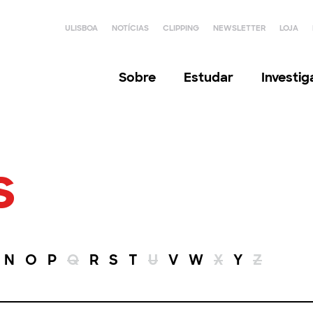
ULISBOA
NOTÍCIAS
CLIPPING
NEWSLETTER
LOJA
Sobre
Estudar
Investi
s
N
O
P
Q
R
S
T
U
V
W
X
Y
Z