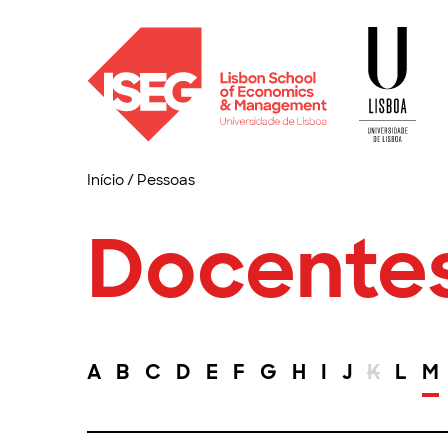
Início
/
Pessoas
Docente
A
B
C
D
E
F
G
H
I
J
K
L
M