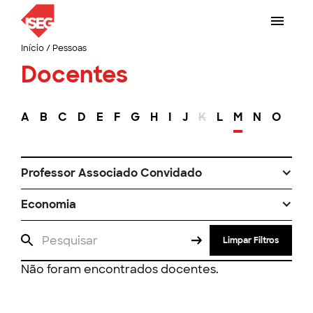
Início
/
Pessoas
Docentes
A
B
C
D
E
F
G
H
I
J
K
L
M
N
O
P
Professor Associado Convidado
Economia
Limpar Filtros
Não foram encontrados docentes.