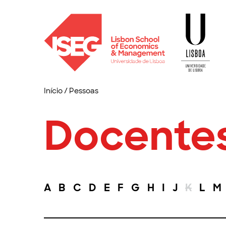
Início
/
Pessoas
Docente
A
B
C
D
E
F
G
H
I
J
K
L
M