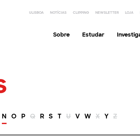
ULISBOA
NOTÍCIAS
CLIPPING
NEWSLETTER
LOJA
Sobre
Estudar
Investi
s
N
O
P
Q
R
S
T
U
V
W
X
Y
Z