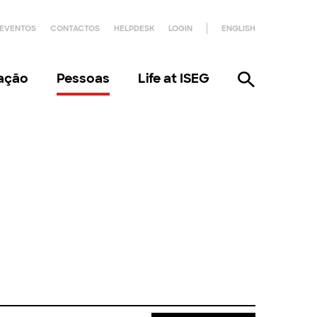
EVENTOS
CONTACTOS
HELPDESK
LOGIN
ENGLISH
gação
Pessoas
Life at ISEG