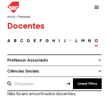
Início
/
Pessoas
Docentes
A
B
C
D
E
F
G
H
I
J
K
L
M
N
O
P
Professor Associado
Ciências Sociais
Limpar Filtros
Não foram encontrados docentes.