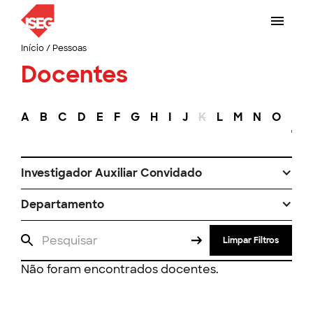
Início
/
Pessoas
Docentes
A
B
C
D
E
F
G
H
I
J
K
L
M
N
O
P
Investigador Auxiliar Convidado
Departamento
Limpar Filtros
Não foram encontrados docentes.