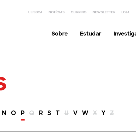
ULISBOA
NOTÍCIAS
CLIPPING
NEWSLETTER
LOJA
Sobre
Estudar
Investi
s
N
O
P
Q
R
S
T
U
V
W
X
Y
Z