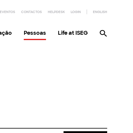
EVENTOS
CONTACTOS
HELPDESK
LOGIN
ENGLISH
gação
Pessoas
Life at ISEG