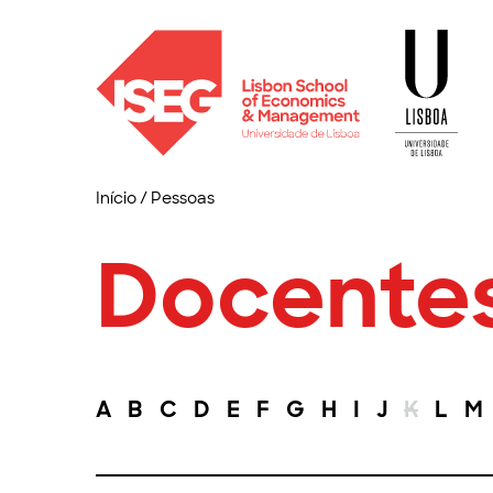
Início
/
Pessoas
Docente
A
B
C
D
E
F
G
H
I
J
K
L
M