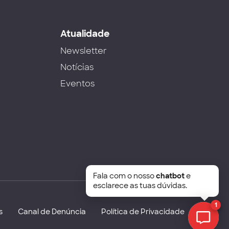
s
Atualidade
Newsletter
Notícias
Eventos
Fala com o nosso
chatbot
e
esclarece as tuas dúvidas.
1
s
Canal de Denúncia
Política de Privacidade
Chat