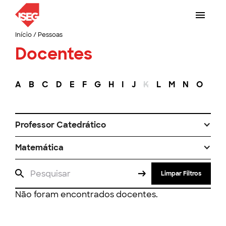
Início
/
Pessoas
Docentes
A
B
C
D
E
F
G
H
I
J
K
L
M
N
O
P
Professor Catedrático
Matemática
Limpar Filtros
Não foram encontrados docentes.