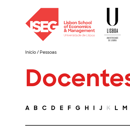
Início
/
Pessoas
Docente
A
B
C
D
E
F
G
H
I
J
K
L
M