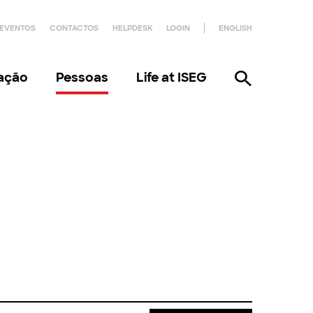
EVENTOS
CONTACTOS
HELPDESK
LOGIN
ENGLISH
gação
Pessoas
Life at ISEG