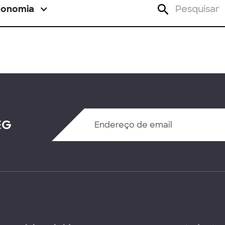
conomia
EG