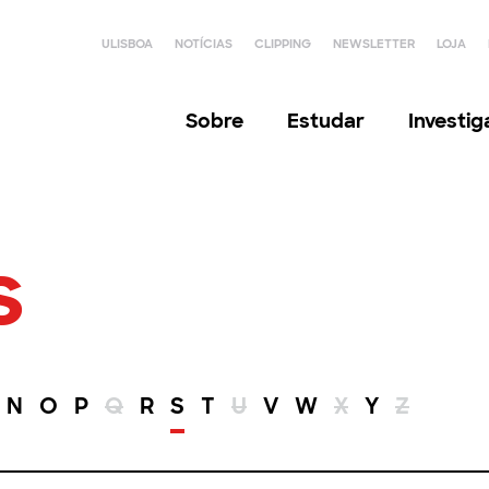
ULISBOA
NOTÍCIAS
CLIPPING
NEWSLETTER
LOJA
Sobre
Estudar
Investi
s
N
O
P
Q
R
S
T
U
V
W
X
Y
Z