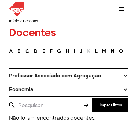
Início
/
Pessoas
Docentes
A
B
C
D
E
F
G
H
I
J
K
L
M
N
O
P
Professor Associado com Agregação
Economia
Limpar Filtros
Não foram encontrados docentes.