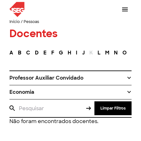
Início
/
Pessoas
Docentes
A
B
C
D
E
F
G
H
I
J
K
L
M
N
O
P
Professor Auxiliar Convidado
Economia
Limpar Filtros
Não foram encontrados docentes.