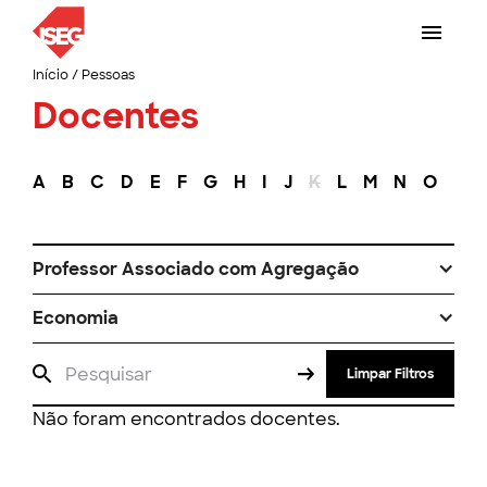
Início
/
Pessoas
Docentes
A
B
C
D
E
F
G
H
I
J
K
L
M
N
O
P
Professor Associado com Agregação
Economia
Limpar Filtros
Não foram encontrados docentes.