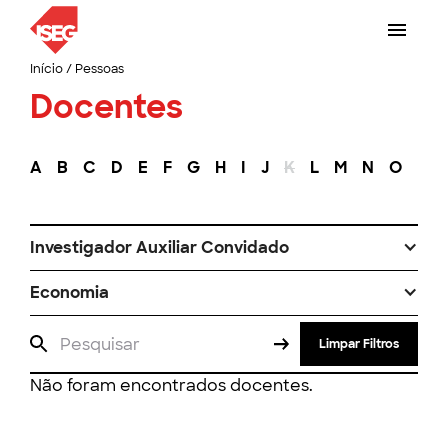
Início
/
Pessoas
Docentes
A
B
C
D
E
F
G
H
I
J
K
L
M
N
O
P
Investigador Auxiliar Convidado
Economia
Limpar Filtros
Não foram encontrados docentes.