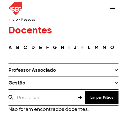
Início
/
Pessoas
Docentes
A
B
C
D
E
F
G
H
I
J
K
L
M
N
O
P
Professor Associado
Gestão
Limpar Filtros
Não foram encontrados docentes.