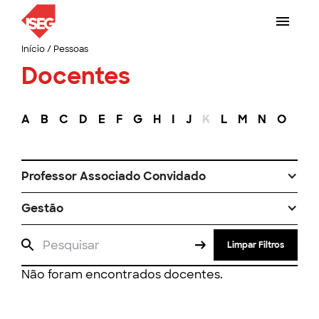
Início
/
Pessoas
Docentes
A
B
C
D
E
F
G
H
I
J
K
L
M
N
O
P
Professor Associado Convidado
Gestão
Limpar Filtros
Não foram encontrados docentes.