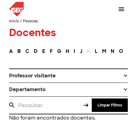
Início
/
Pessoas
Docentes
A
B
C
D
E
F
G
H
I
J
K
L
M
N
O
P
Professor visitante
Departamento
Limpar Filtros
Não foram encontrados docentes.