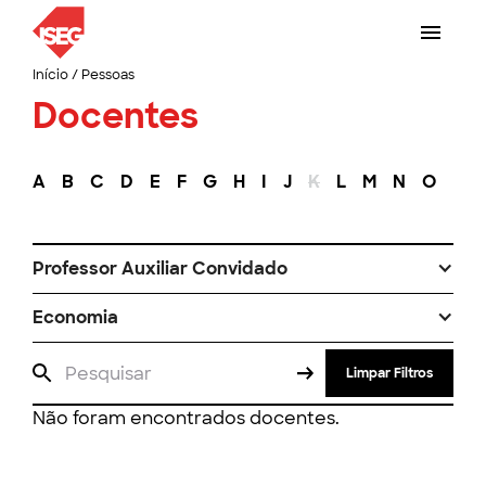
Início
/
Pessoas
Docentes
A
B
C
D
E
F
G
H
I
J
K
L
M
N
O
P
Professor Auxiliar Convidado
Economia
Limpar Filtros
Não foram encontrados docentes.