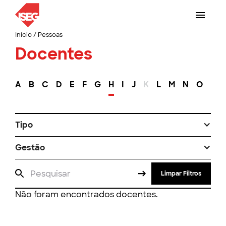
Início
/
Pessoas
Docentes
A
B
C
D
E
F
G
H
I
J
K
L
M
N
O
P
Tipo
Gestão
Limpar Filtros
Não foram encontrados docentes.