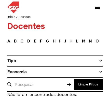
Início
/
Pessoas
Docentes
A
B
C
D
E
F
G
H
I
J
K
L
M
N
O
P
Tipo
Economia
Limpar Filtros
Não foram encontrados docentes.