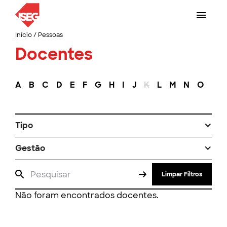
Início
/
Pessoas
Docentes
A
B
C
D
E
F
G
H
I
J
K
L
M
N
O
P
Tipo
Gestão
Limpar Filtros
Não foram encontrados docentes.