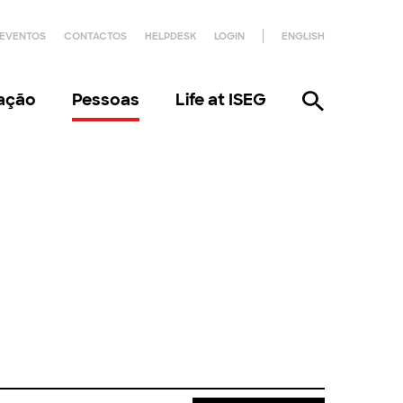
EVENTOS
CONTACTOS
HELPDESK
LOGIN
ENGLISH
gação
Pessoas
Life at ISEG