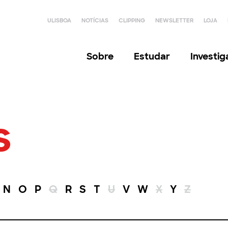
ULISBOA
NOTÍCIAS
CLIPPING
NEWSLETTER
LOJA
Sobre
Estudar
Investi
s
N
O
P
Q
R
S
T
U
V
W
X
Y
Z