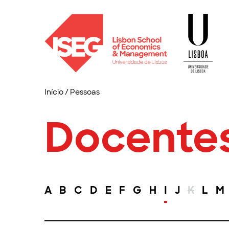
Início
/
Pessoas
Docente
A
B
C
D
E
F
G
H
I
J
K
L
M