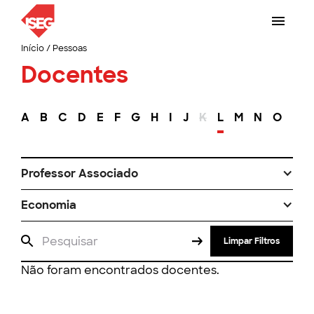
Início
/
Pessoas
Docentes
A
B
C
D
E
F
G
H
I
J
K
L
M
N
O
P
Professor Associado
Economia
Limpar Filtros
Não foram encontrados docentes.