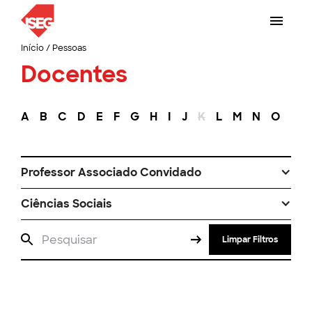
Início
/
Pessoas
Docentes
A
B
C
D
E
F
G
H
I
J
K
L
M
N
O
P
Professor Associado Convidado
Ciências Sociais
Limpar Filtros