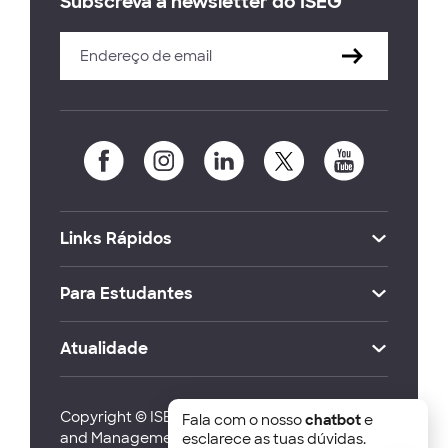
Subscreva a newsletter do ISEG
Links Rápidos
Para Estudantes
Atualidade
Copyright © ISEG Lisbon School of Economics
Fala com o nosso
chatbot
e
and Management 2026
esclarece as tuas dúvidas.