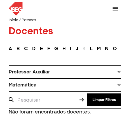
Início
/
Pessoas
Docentes
A
B
C
D
E
F
G
H
I
J
K
L
M
N
O
P
Professor Auxiliar
Matemática
Limpar Filtros
Não foram encontrados docentes.