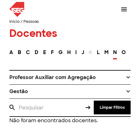
Início
/
Pessoas
Docentes
A
B
C
D
E
F
G
H
I
J
K
L
M
N
O
P
Professor Auxiliar com Agregação
Gestão
Limpar Filtros
Não foram encontrados docentes.