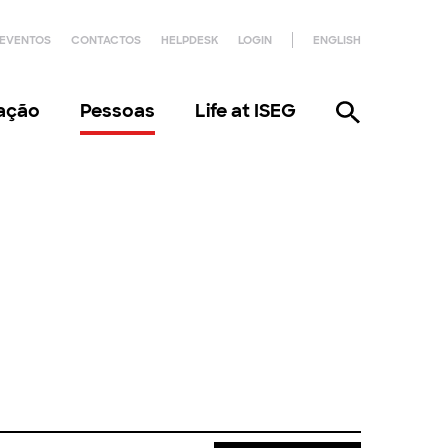
EVENTOS
CONTACTOS
HELPDESK
LOGIN
ENGLISH
gação
Pessoas
Life at ISEG