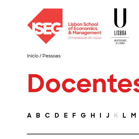
Início
/
Pessoas
Docente
A
B
C
D
E
F
G
H
I
J
K
L
M