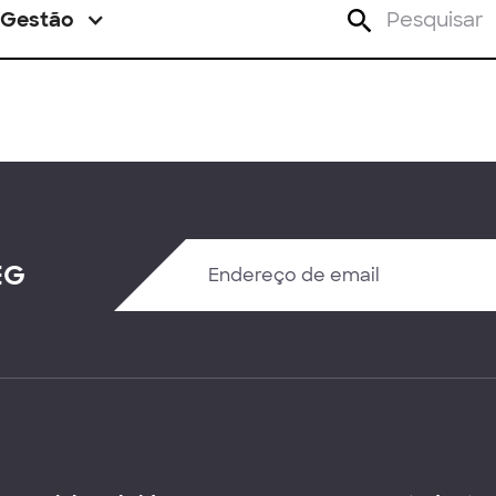
Gestão
EG