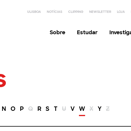
ULISBOA
NOTÍCIAS
CLIPPING
NEWSLETTER
LOJA
Sobre
Estudar
Investi
s
N
O
P
Q
R
S
T
U
V
W
X
Y
Z