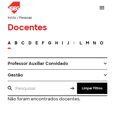
Início
/
Pessoas
Docentes
A
B
C
D
E
F
G
H
I
J
K
L
M
N
O
P
Professor Auxiliar Convidado
Gestão
Limpar Filtros
Não foram encontrados docentes.