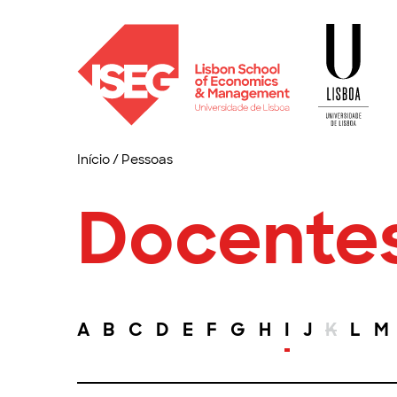
Início
/
Pessoas
Docente
A
B
C
D
E
F
G
H
I
J
K
L
M