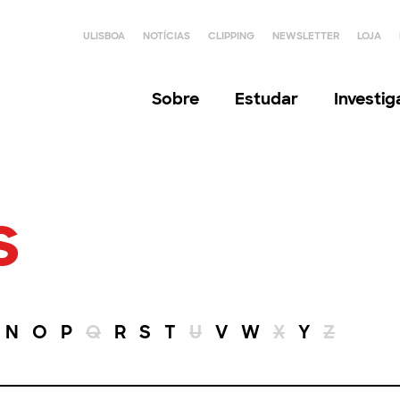
ULISBOA
NOTÍCIAS
CLIPPING
NEWSLETTER
LOJA
Sobre
Estudar
Investi
s
N
O
P
Q
R
S
T
U
V
W
X
Y
Z