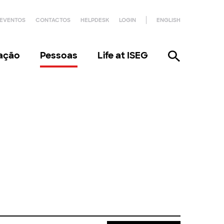
EVENTOS
CONTACTOS
HELPDESK
LOGIN
ENGLISH
gação
Pessoas
Life at ISEG