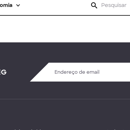
omia
EG