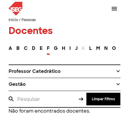
Início
/
Pessoas
Docentes
A
B
C
D
E
F
G
H
I
J
K
L
M
N
O
P
Professor Catedrático
Gestão
Limpar Filtros
Não foram encontrados docentes.