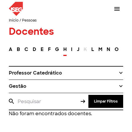
Início
/
Pessoas
Docentes
A
B
C
D
E
F
G
H
I
J
K
L
M
N
O
P
Professor Catedrático
Gestão
Limpar Filtros
Não foram encontrados docentes.