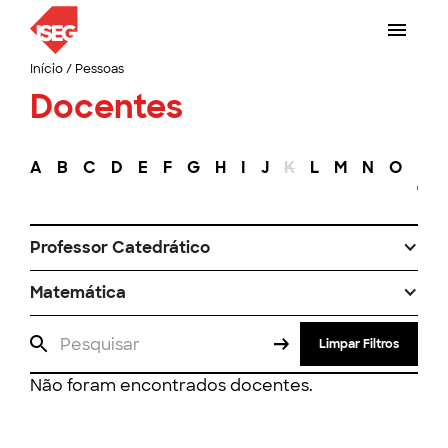
Início
/
Pessoas
Docentes
A
B
C
D
E
F
G
H
I
J
K
L
M
N
O
P
Professor Catedrático
Matemática
Limpar Filtros
Não foram encontrados docentes.