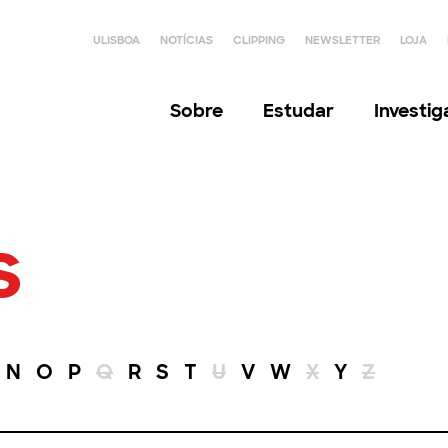
ULISBOA
NOTÍCIAS
CLIPPING
NEWSLETTER
LOJA
Sobre
Estudar
Investi
s
N
O
P
Q
R
S
T
U
V
W
X
Y
Z