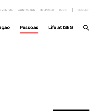
EVENTOS
CONTACTOS
HELPDESK
LOGIN
ENGLISH
gação
Pessoas
Life at ISEG