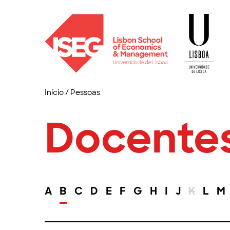
Início
/
Pessoas
Docente
A
B
C
D
E
F
G
H
I
J
K
L
M