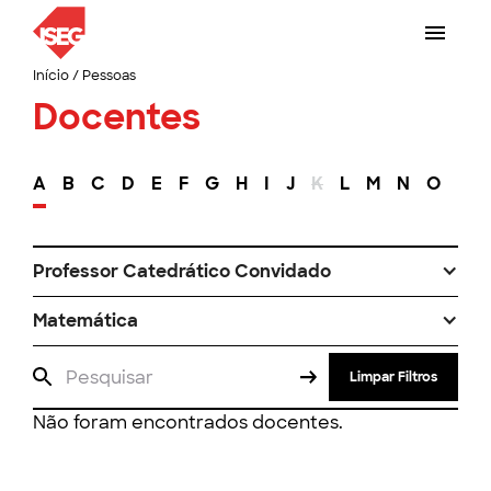
Início
/
Pessoas
Docentes
A
B
C
D
E
F
G
H
I
J
K
L
M
N
O
P
Professor Catedrático Convidado
Matemática
Limpar Filtros
Não foram encontrados docentes.