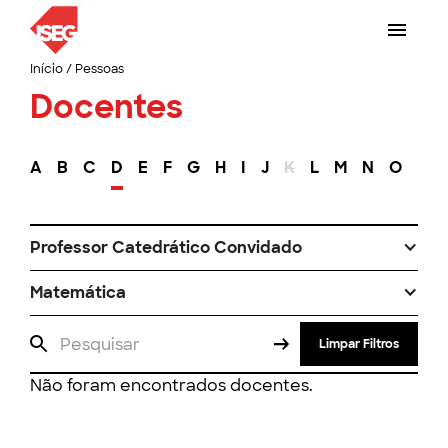
Início
/
Pessoas
Docentes
A
B
C
D
E
F
G
H
I
J
K
L
M
N
O
P
Professor Catedrático Convidado
Matemática
Limpar Filtros
Não foram encontrados docentes.