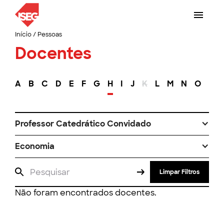
Início
/
Pessoas
Docentes
A
B
C
D
E
F
G
H
I
J
K
L
M
N
O
P
Professor Catedrático Convidado
Economia
Limpar Filtros
Não foram encontrados docentes.